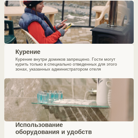
Гости должны соблюдать тишину и общественный
порядок в домиках отеля, чтобы не беспокоить других
гостей.
Шумные мероприятия и развлечения,
повышенный шум после 23:00, а также нарушение
общепринятых правил поведения запрещены
Выезд
При выезде гости должны освободить домики отеля в
установленное время, обычно до 12:00
Правила размещения с животными
Проживание с домашними животными на территории
отеля не допускается