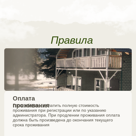
Курение
Курение внутри домиков запрещено.
Гости могут
курить только в специально отведенных для этого
зонах, указанных администратором отеля
Использование
оборудования и удобств
Гости обязаны использовать оборудование и удобства
отеля с уважением и осторожностью.
В случае
повреждения или поломки оборудования гости должны
сообщить об этом администратору
Соблюдение тишины и порядка