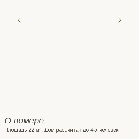
О номере
Площадь 22 м². Дом рассчитан до 4-х человек
Wi-Fi
Чайник
SMART tv
Холодильник
Собственная
Две двухспальные
мангальная зона
кровати
Два туалета
Общая кухня
Бесплатная
Уборка номера по
парковка на
запросу
территории отеля
Доступ к прачечной
От 6000 руб. за сутки