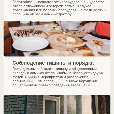
Посмотрите другие
номера
Семейное бунга
Семейный люкс
Площадь 40 м². Дом
Площадь 60 м². Дом рассчитан на 8-10 человек
От 7.000 руб. су
От 12.000 руб. сутки
Забронироват
Забронировать
Подробнее